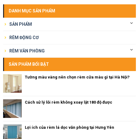
DANH MỤC SẢN PHẨM
SẢN PHẨM
RÈM ĐỘNG CƠ
RÈM VĂN PHÒNG
SẢN PHẨM BỔI BẬT
Tường màu vàng nên chọn rèm cửa màu gì tại Hà Nội?
Cách sử lý lỗi rèm không xoay lật 180 độ được
Lợi ích của rèm lá dọc văn phòng tại Hưng Yên