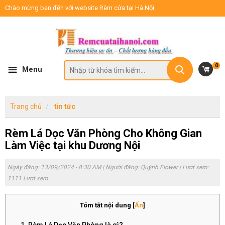
Chào mừng bạn đến với website Rèm cửa tại Hà Nội
0
Menu
Trang chủ
tin tức
Rèm Lá Dọc Văn Phòng Cho Không Gian
Làm Việc tại khu Dương Nội
Ngày đăng: 13/09/2024 - 8:30 AM | Người đăng:
Quỳnh Flower
| Lượt xem:
1111 Lượt xem
Tóm tắt nội dung
[
Ẩn
]
1. Rèm Lá Dọc Văn Phòng là gì?