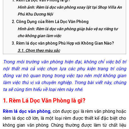
Hình ảnh: Rèm lá dọc văn phòng xoay lật tại Shop Villa An
Phú Khu Dương Nội
2. Công Dụng của Rèm Lá Dọc Văn Phòng
Hình ảnh:
Rèm lá dọc văn phòng giúp bảo vệ sự riêng tư
cho không gian làm việc
3. Rèm lá dọc văn phòng Phù Hợp với Không Gian Nào?
3.1. Chọn theo màu sắc
3.2. Chọn theo chất liệu
Trong môi trường văn phòng hiện đại, không chỉ việc bố trí
4. Giá thành của Rèm Lá Dọc Văn Phòng bao nhiêu tại khu
nội thất mà cả việc chọn lựa các phụ kiện trang trí cũng
Dương Nội quận Hà Đông?
đóng vai trò quan trọng trong việc tạo nên một không gian
Hình ảnh: Địa chỉ mua rèm lá dọc văn phòng xoay lật tại
làm việc thú vị và chuyên nghiệp. Trong bài viết này, chúng
Shop Valli An Phú Dương Nội quận Hà Đông
ta sẽ cùng tìm hiểu về loại rèm này nhé.
1. Rèm Lá Dọc Văn Phòng là gì?
Rèm lá dọc văn phòng
, còn được gọi là rèm văn phòng hoặc
rèm lá dọc cỡ lớn, là một loại rèm được thiết kế đặc biệt cho
không gian văn phòng. Chúng thường được làm từ chất liệu