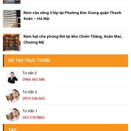
Rèm cầu vồng 3 lớp tại Phường Kim Giang quận Thanh
Xuân – Hà Nội
Rèm hạt che phòng thờ tại khu Chiến Thắng, Xuân Mai,
Chương Mỹ
HỖ TRỢ TRỰC TUYẾN
Tư vấn 3
0966 463 686
Tư Vấn 2
0974 346 665
Tư Vấn 1
035 318 8862
TAG