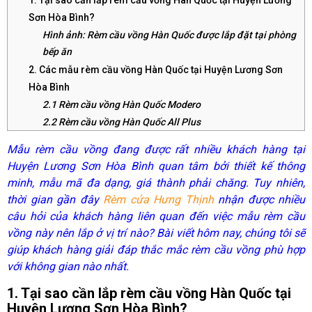
Sơn Hòa Bình?
Hình ảnh: Rèm cầu vồng Hàn Quốc được lắp đặt tại phòng
bếp ăn
2. Các mẫu rèm cầu vồng Hàn Quốc tại Huyện Lương Sơn
Hòa Bình
2.1 Rèm cầu vồng Hàn Quốc Modero
2.2 Rèm cầu vồng Hàn Quốc All Plus
2.3 Rèm cầu vồng Hàn Quốc Ecohome
Mẫu rèm cầu vồng đang được rất nhiều khách hàng tại
2.4 Rèm cầu vồng Hàn Quốc Patino
Huyện Lương Sơn Hòa Bình quan tâm bởi thiết kế thông
2.5 Rèm cầu vồng Hàn Quốc Roman
minh, mẫu mã đa dạng, giá thành phải chăng. Tuy nhiên,
3. Rèm cầu vồng lắp không gian nào tại Huyện Lương Sơn
thời gian gần đây
Rèm cửa Hưng Thịnh
nhận được nhiều
Hòa Bình?
câu hỏi của khách hàng liên quan đến việc mẫu rèm cầu
Hình ảnh: Rèm cầu vồng Hàn Quốc được lắp đặt trong
vồng này nên lắp ở vị trí nào? Bài viết hôm nay, chúng tôi sẽ
phòng khách tại huyện Lương Sơn
giúp khách hàng giải đáp thắc mắc rèm cầu vồng phù hợp
4. Địa chỉ mua rèm cầu vồng tại Huyện Lương Sơn Hòa Bình
với không gian nào nhất.
Hình ảnh: Rèm cầu vồng Hàn Quốc được lắp đặt trong
1. Tại sao cần lắp rèm cầu vồng Hàn Quốc tại
phòng tắm
Huyện Lương Sơn Hòa Bình?