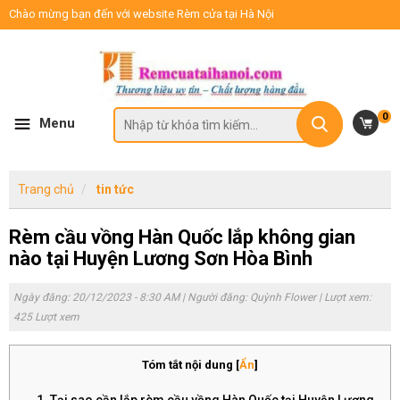
Chào mừng bạn đến với website Rèm cửa tại Hà Nội
0
Menu
Trang chủ
tin tức
Rèm cầu vồng Hàn Quốc lắp không gian
nào tại Huyện Lương Sơn Hòa Bình
Ngày đăng: 20/12/2023 - 8:30 AM | Người đăng:
Quỳnh Flower
| Lượt xem:
425 Lượt xem
Tóm tắt nội dung
[
Ẩn
]
1. Tại sao cần lắp rèm cầu vồng Hàn Quốc tại Huyện Lương