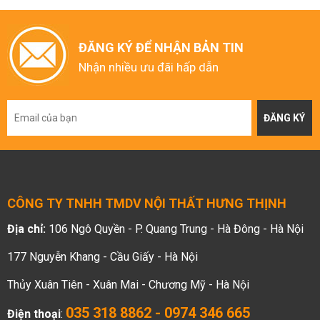
ĐĂNG KÝ ĐỂ NHẬN BẢN TIN
Nhận nhiều ưu đãi hấp dẫn
ĐĂNG KÝ
CÔNG TY TNHH TMDV NỘI THẤT HƯNG THỊNH
Địa chỉ:
106 Ngô Quyền - P. Quang Trung - Hà Đông - Hà Nội
177 Nguyễn Khang - Cầu Giấy - Hà Nội
Thủy Xuân Tiên - Xuân Mai - Chương Mỹ - Hà Nội
035 318 8862 - 0974 346 665
Điện thoại
: