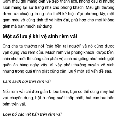
Gam màu ghi mang đến vẻ đẹp thanh lịch, không cầu kì nhưng
luôn mang lại sự trang nhã cho phòng khách. Màu ghi thường
được ưa chuộng trong các thiết kế hiện đại phương tây, một
gam màu vô cùng tinh tế và hiện đại, phù hợp cho mọi không
gian mà bạn muốn sử dụng.
Một số lưu ý khi vệ sinh rèm vải
Ông cha ta thường nói “của bền tại người” và nó cũng được
vận dụng vào rèm cửa. Muốn rèm vải phòng khách được bền,
nhìn như mới thì cũng cần phải vệ sinh nó giống như mình giặt
quần áo hàng ngày vậy. Vì vậy phải thường xuyên vệ sinh
nhưng trong quá trình giặt cũng cần lưu ý một số vấn đề sau.
Làm sạch bụi trên rèm vải
Nếu rèm vải chỉ đơn giản bị bụi bám, bạn có thể dùng máy hút
vải chuyên dụng, bật ở công suất thấp nhất, hút các bụi bẩn
bám trên vải.
Loại bỏ các vết bẩn trên rèm vải