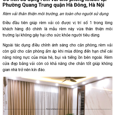
Tổng hợp mẫu rèm cửa vải cho phòng khách tại phường
Phường Quang Trung quận Hà Đông, Hà Nội
Quang Trung quận Hà Đông
Rèm vải thân thiện môi trường, an toàn cho người sử dụng
Điều đầu tiên giúp rèm vải có được vị trí số 1 trong lòng
khách hàng đó chính là mẫu rèm này vừa thân thiện môi
trường lại không gây hại cho sức khỏe người tiêu dùng.
Ngoài tác dụng điều chỉnh ánh sáng cho căn phòng, rèm vải
còn giữ cho căn phòng ấm áp khi mùa đông đến hạn chế cái
nắng nóng nực của mùa hè, bụi và tiếng ồn bên ngoài. Rèm
cửa đẹp bằng vải còn có khả năng che chắn tốt giúp không
gian nhà trở nên kín đáo.