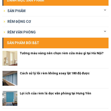
DANH MỤC SẢN PHẨM
SẢN PHẨM
RÈM ĐỘNG CƠ
RÈM VĂN PHÒNG
SẢN PHẨM BỔI BẬT
Tường màu vàng nên chọn rèm cửa màu gì tại Hà Nội?
Cách sử lý lỗi rèm không xoay lật 180 độ được
Lợi ích của rèm lá dọc văn phòng tại Hưng Yên