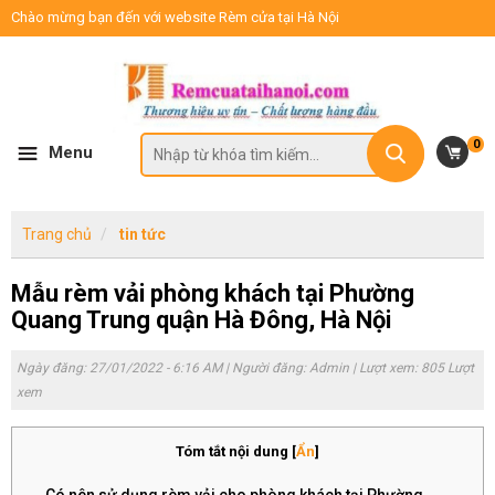
Chào mừng bạn đến với website Rèm cửa tại Hà Nội
0
Menu
Trang chủ
tin tức
Mẫu rèm vải phòng khách tại Phường
Quang Trung quận Hà Đông, Hà Nội
Ngày đăng: 27/01/2022 - 6:16 AM | Người đăng:
Admin
| Lượt xem: 805 Lượt
xem
Tóm tắt nội dung
[
Ẩn
]
Có nên sử dụng rèm vải cho phòng khách tại Phường