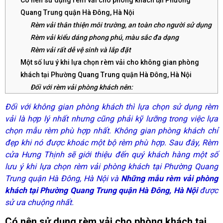
Quang Trung quận Hà Đông, Hà Nội
Rèm vải thân thiện môi trường, an toàn cho người sử dụng
Rèm vải kiểu dáng phong phú, màu sắc đa dạng
Rèm vải rất dễ vệ sinh và lắp đặt
Một số lưu ý khi lựa chọn rèm vải cho không gian phòng
khách tại Phường Quang Trung quận Hà Đông, Hà Nội
Đối với rèm vải phòng khách nên:
Đối với rèm vải phòng khách không nên:
Đối với không gian phòng khách thì lựa chọn sử dụng rèm
Các mẫu rèm vải phù hợp với phòng khách tại Phường
vải là hợp lý nhất nhưng cũng phải kỹ lưỡng trong việc lựa
Quang Trung quận Hà Đông, Hà Nội
chọn mẫu rèm phù hợp nhất. Không gian phòng khách chỉ
Rèm vải 2 lớp
đẹp khi nó được khoác một bộ rèm phù hợp. Sau đây, Rèm
Rèm voan màu kem đẹp dịu dàng
cửa Hưng Thịnh sẽ giới thiệu đến quý khách hàng một số
Rèm vải họa tiết cây cối
lưu ý khi lựa chọn rèm vải phòng khách tại Phường Quang
Rèm vải xếp ly
Trung quận Hà Đông, Hà Nội và
Những mẫu rèm vải phòng
Sắc xanh đơn giản cho không gian hiện đại
khách tại Phường Quang Trung quận Hà Đông, Hà Nội
được
Rèm vải màu ghi
sử ưa chuộng nhất.
Một số lưu ý khi vệ sinh rèm vải
Có nên sử dụng rèm vải cho phòng khách tại