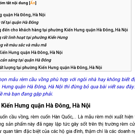
óm tắt nội dung
[
Ẩn
]
g quận Hà Đông, Hà Nội
 tế tại quận Hà Đông
đến cho khách hàng tại phường Kiến Hưng quận Hà Đông, Hà Nội
 rất linh hoạt tại phường Kiến Hưng
ạng về màu sắc và mẫu mã
Kiến Hưng quận Hà Đông, Hà Nội
 cản sáng tại quận Hà Đông
hất lượng tại phường Kiến Hưng quận Hà Đông, Hà Nội
phường Kiến Hưng quận Hà Đông, Hà Nội
họn mẫu rèm cầu vồng phù hợp với ngôi nhà hay không biết đị
t được lắp đặt trong phòng ngủ tại phường Kiến Hưng
Hưng quận Hà Đông, Hà Nội thì đừng bỏ qua bài viết sau đây
 nhiệt mã CL 141 được lắp đặt trong phòng ngủ
đề mà bạn đang gặp phải.
 Kiến Hưng quận Hà Đông, Hà Nội
cuốn cầu vồng, rèm cuốn Hàn Quốc,… Là mẫu rèm mới xuất hiện 
ng sản phẩm này đã ngay lập tức gây sốt trên thị trường rèm cử
uan tâm đặc biệt của các hộ gia đình, thậm chí là các doanh n