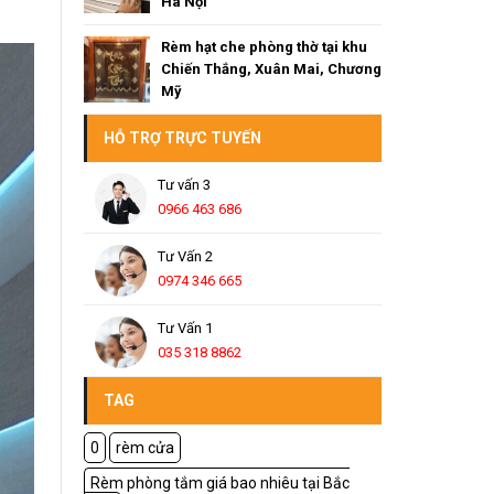
Hà Nội
Rèm hạt che phòng thờ tại khu
Chiến Thắng, Xuân Mai, Chương
Mỹ
HỖ TRỢ TRỰC TUYẾN
Tư vấn 3
0966 463 686
Tư Vấn 2
0974 346 665
Tư Vấn 1
035 318 8862
TAG
0
rèm cửa
Rèm phòng tắm giá bao nhiêu tại Bắc