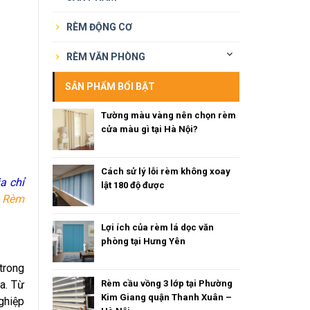
RÈM ĐỘNG CƠ
RÈM VĂN PHÒNG
SẢN PHẨM BỔI BẬT
Tường màu vàng nên chọn rèm
cửa màu gì tại Hà Nội?
Cách sử lý lỗi rèm không xoay
a chỉ
lật 180 độ được
.
Rèm
Lợi ích của rèm lá dọc văn
phòng tại Hưng Yên
trong
a. Từ
Rèm cầu vồng 3 lớp tại Phường
Kim Giang quận Thanh Xuân –
ghiệp