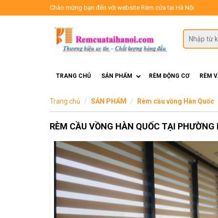
Chào mừng bạn đến với website Rèm cửa tại Hà Nội
TRANG CHỦ
SẢN PHẨM
RÈM ĐỘNG CƠ
RÈM 
Trang chủ
SẢN PHẨM
Rèm cầu vồng Hàn Quốc
RÈM CẦU VỒNG HÀN QUỐC TẠI PHƯỜNG 