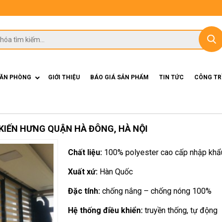
VĂN PHÒNG
GIỚI THIỆU
BÁO GIÁ SẢN PHẨM
TIN TỨC
CÔNG TR
KIẾN HƯNG QUẬN HÀ ĐÔNG, HÀ NỘI
Chất liệu:
100% polyester cao cấp nhập khẩ
Xuất xứ:
Hàn Quốc
Đặc tính:
chống nắng – chống nóng 100%
Hệ thống điều khiển:
truyền thống, tự động