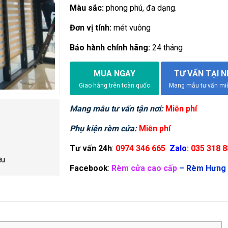
Màu sắc:
phong phú, đa dạng.
Đơn vị tính:
mét vuông
Bảo hành chính hãng:
24 tháng
MUA NGAY
TƯ VẤN TẠI 
Giao hàng trên toàn quốc
Mang mẫu tư vấn miễ
Mang mẫu tư vấn tận nơi:
Miễn phí
Phụ kiện rèm cửa:
Miễn phí
Tư vấn 24h
:
0974 346 665
Zalo
: 035 318 
ệu
Facebook
:
Rèm cửa cao cấp
–
Rèm Hưng 