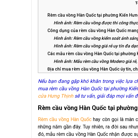
T
Rèm cầu vồng Hàn Quốc tại phường Kiến Hưn
Hình ảnh: Rèm cầu vồng được thi công thực
Công dụng của rèm cầu vồng Hàn Quốc mang 
Hình ảnh: Rèm cầu vồng kiểm soát ánh sáng
Hình ảnh: Rèm cầu vồng giá rẻ uy tín đa d
Các mẫu rèm cầu vồng Hàn Quốc tại phường 
Hình ảnh: Mẫu rèm cầu vồng Modero giá rẻ,
Địa chỉ mua rèm cầu vồng Hàn Quốc úy tín, c
Địa chỉ cung cấp rèm cầu vồng uy tín tại 
Nếu bạn đang gặp khó khăn trong việc lựa c
Hình ảnh: Rèm cầu vồng cản sáng cách nhiệ
mua rèm cầu vồng Hàn Quốc tại phường Kiến 
Video: Rèm cầu vồng Modero cản sáng cách
cửa Hưng Thịnh
sẽ tư vấn, giải đáp mọi vấn 
Rèm cầu vồng Hàn Quốc tại phường
Rèm cầu vồng Hàn Quốc
hay còn gọi là màn 
những năm gần đây. Tuy nhiên, ra đời sau như
đó, mẫu
rèm cầu vồng
Hàn Quốc nhận được sự q