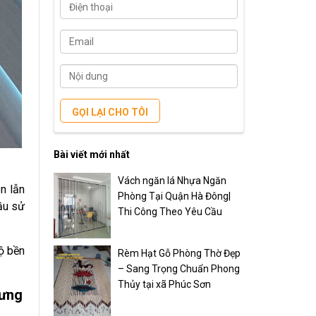
GỌI LẠI CHO TÔI
Bài viết mới nhất
Vách ngăn lá Nhựa Ngăn
n lẫn
Phòng Tại Quận Hà Đông|
ầu sử
Thi Công Theo Yêu Cầu
ộ bền
Rèm Hạt Gỗ Phòng Thờ Đẹp
– Sang Trọng Chuẩn Phong
Thủy tại xã Phúc Sơn
Hưng