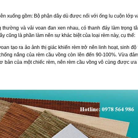
lên xuống gồm: Bộ phận dây dù được nối với ống lu cuộn lớp vả
g thường và vải voan đan xen nhau, có thanh đáy làm trọng t
y cũng là phần làm nên sự khác biệt của loại rèm này, cụ thể:
voan tạo ra ảo ảnh thị giác khiến rèm trở nên linh hoạt, sinh độ
 chống nắng của rèm cầu vồng còn lên đến 90-100%. Vừa đả
ơ bản của một chiếc rèm, nên rèm cầu vồng vô cùng được ưa 