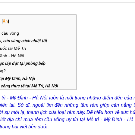
g
[
Ẩn
]
m cầu vồng
, cản sáng cách nhiệt tốt
uốc tại Mễ Trì
Đình - Hà Nội
c lắp đặt tại phòng bếp
ng?
tại Mỹ Đình, Hà Nội
ông thực tế tại Mễ Trì, Hà Nội
h - Hà Nội
chất lượng
rì - Mỹ Đình - Hà Nội luôn là một trong những điểm đến của 
tín tại Mễ Trì, Mỹ Đình Từ Liêm, Hà Nội
iện tại. Sở dĩ, ngoài tìm đến những tấm rèm giúp cản nắng 
sự mới lạ, thanh lịch của loại rèm này. Để hiểu hơn về sức hú
ết địa chỉ mua rèm cầu vồng uy tín tại Mễ trì - Mỹ Đình - Hà 
rong bài viết bên dưới: