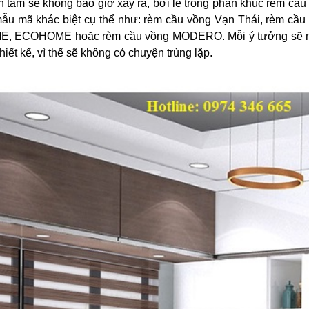
n tâm sẽ không bao giờ xảy ra, bởi lẽ trong phân khúc rèm cầu
 mẫu mã khác biệt cụ thể như: rèm cầu vồng Vạn Thái, rèm cầu
, ECOHOME hoặc rèm cầu vồng MODERO. Mỗi ý tưởng sẽ 
hiết kế, vì thế sẽ không có chuyện trùng lặp.