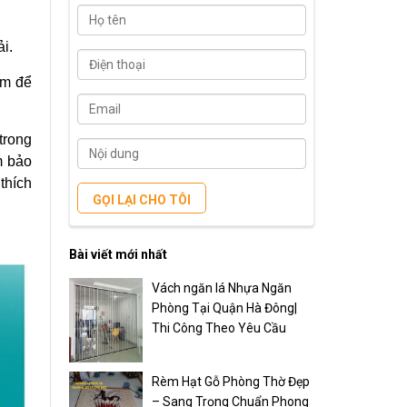
i.
âm để
 trong
m bảo
thích
GỌI LẠI CHO TÔI
Bài viết mới nhất
Vách ngăn lá Nhựa Ngăn
Phòng Tại Quận Hà Đông|
Thi Công Theo Yêu Cầu
Rèm Hạt Gỗ Phòng Thờ Đẹp
– Sang Trọng Chuẩn Phong