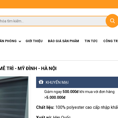
VĂN PHÒNG
GIỚI THIỆU
BÁO GIÁ SẢN PHẨM
TIN TỨC
CÔNG TR
Ễ TRÌ - MỸ ĐÌNH - HÀ NỘI
KHUYẾN MẠI
Giảm ngay
500.000đ
khi mua với đơn hàng
>
5.000.000đ
Chất liệu:
100% polyester cao cấp nhập khẩ
Xuất xứ:
Hàn Quốc