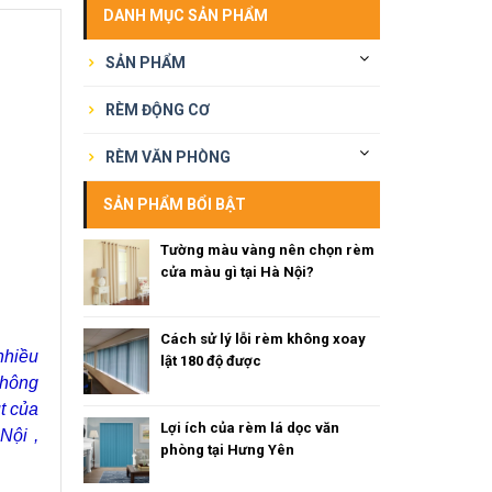
DANH MỤC SẢN PHẨM
SẢN PHẨM
RÈM ĐỘNG CƠ
RÈM VĂN PHÒNG
SẢN PHẨM BỔI BẬT
Tường màu vàng nên chọn rèm
cửa màu gì tại Hà Nội?
Cách sử lý lỗi rèm không xoay
nhiều
lật 180 độ được
thông
t của
Lợi ích của rèm lá dọc văn
Nội ,
phòng tại Hưng Yên