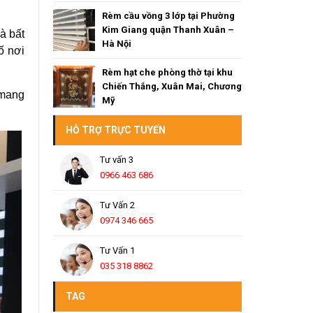
Rèm cầu vồng 3 lớp tại Phường
Kim Giang quận Thanh Xuân –
à bất
Hà Nội
ố nơi
Rèm hạt che phòng thờ tại khu
Chiến Thắng, Xuân Mai, Chương
 mang
Mỹ
HỖ TRỢ TRỰC TUYẾN
Tư vấn 3
0966 463 686
Tư Vấn 2
0974 346 665
Tư Vấn 1
035 318 8862
TAG