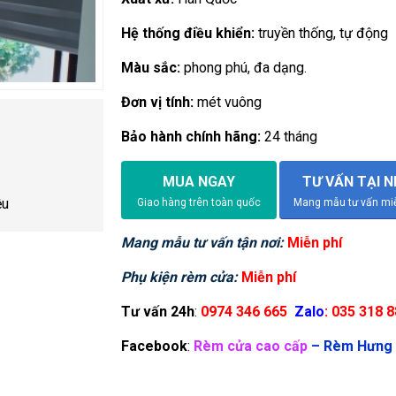
Hệ thống điều khiển:
truyền thống, tự động
Màu sắc:
phong phú, đa dạng.
Đơn vị tính:
mét vuông
Bảo hành chính hãng:
24 tháng
MUA NGAY
TƯ VẤN TẠI 
ệu
Giao hàng trên toàn quốc
Mang mẫu tư vấn miễ
Mang mẫu tư vấn tận nơi:
Miễn phí
Phụ kiện rèm cửa:
Miễn phí
Tư vấn 24h
:
0974 346 665
Zalo
: 035 318 
Facebook
:
Rèm cửa cao cấp
–
Rèm Hưng 