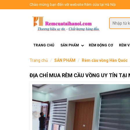
Chào mừng bạn đến với website Rèm cửa tại Hà Nội
TRANG CHỦ
SẢN PHẨM
RÈM ĐỘNG CƠ
RÈM 
Trang chủ
SẢN PHẨM
Rèm cầu vồng Hàn Quốc
ĐỊA CHỈ MUA RÈM CẦU VỒNG UY TÍN TẠI M