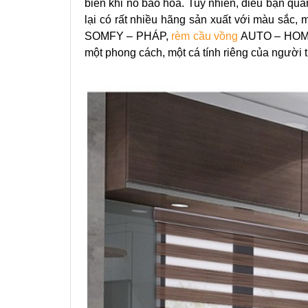
biến khi nó bão hòa. Tuy nhiên, điều bạn qua
lại có rất nhiều hãng sản xuất với màu sắc,
SOMFY – PHÁP,
rèm cầu vồng
AUTO – HOME
một phong cách, một cá tính riêng của người t