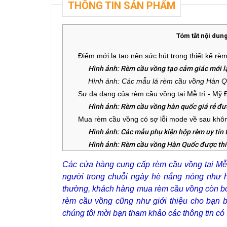
THÔNG TIN SẢN PHẨM
Tóm tắt nội dun
Điểm mới lạ tạo nên sức hút trong thiết kế rè
Hình ảnh: Rèm cầu vồng tạo cảm giác mới lạ
Hình ảnh: Các mẫu lá rèm cầu vồng Hàn Q
Sự đa dạng của rèm cầu vồng tại
Mễ trì - Mỹ 
Hình ảnh: Rèm cầu vồng hàn quốc giá rẻ đượ
Mua rèm cầu vồng có sợ lỗi mode về sau khô
Hình ảnh: Các mẫu phụ kiện hộp rèm uy tín 
Hình ảnh: Rèm cầu vồng Hàn Quốc được thi c
Địa chỉ mua rèm cầu vồng tại
Mễ trì - Mỹ Đìn
Các cửa hàng cung cấp rèm cầu vồng tại Mễ t
Địa chỉ cung cấp rèm cầu vồng Hàn Quốc uy 
người trong chuỗi ngày hè nắng nóng như h
thường, khách hàng mua rèm cầu vồng còn bởi 
rèm cầu vồng cũng như giới thiệu cho bạn bi
chúng tôi mời bạn tham khảo các thông tin có t